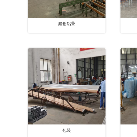
鑫创铝业
包装