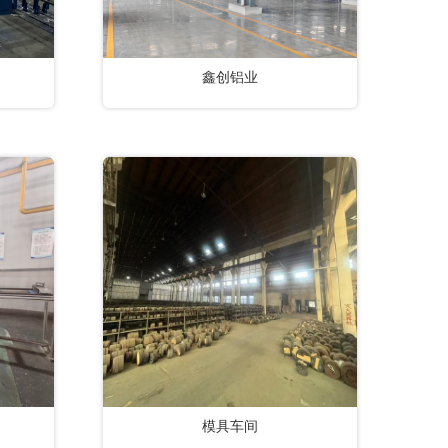
鑫创铝业
模具车间