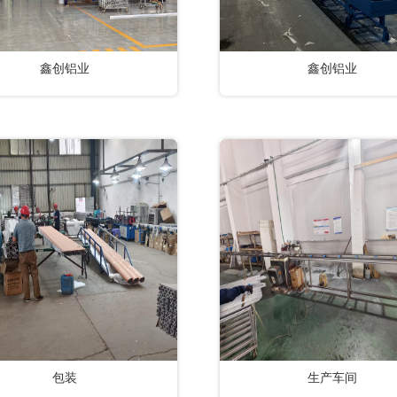
鑫创铝业
鑫创铝业
包装
生产车间